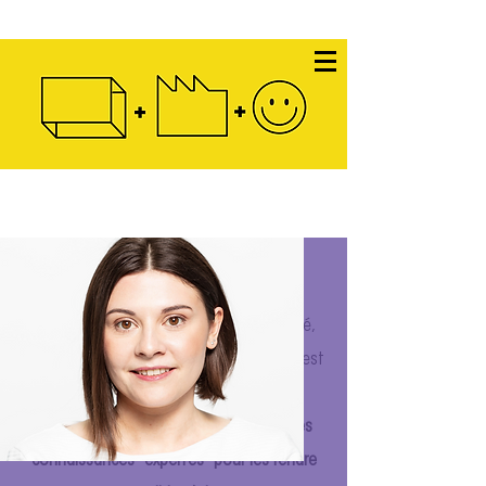
Une équipe haute en
couleurs
Si tout a commencé dans une Université,
c'est de l'envie d'en abattre les murs qu'est
née l'asbl d1g1Factory.
Notre passion commune ?
Vulgariser les
connaissances "expertes" pour les rendre