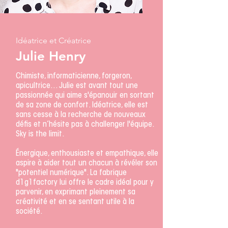
Idéatrice et Créatrice
Julie Henry
Chimiste, informaticienne, forgeron,
apicultrice... Julie est avant tout une
passionnée qui aime s'épanouir en sortant
de sa zone de confort. Idéatrice, elle est
sans cesse à la recherche de nouveaux
défis et n’hésite pas à challenger l'équipe.
Sky is the limit.
Énergique, enthousiaste et empathique, elle
aspire à aider tout un chacun à révéler son
"potentiel numérique". La fa
brique
d1g1factory lui offre le cadre idéal pour y
parvenir, en exprimant pleinement sa
créativité et en se sentant utile à la
société.