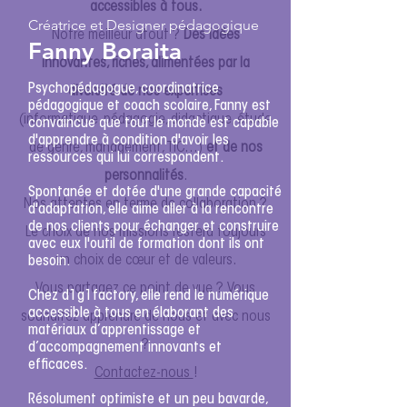
accessibles à tous.
Créatrice et Designer pédagogique
Notre meilleur atout ?
Des idées
Fanny Boraita
innovantes, riches, alimentées par la
Psychopédagogue, coordinatrice
diversité de nos expertises
pédagogique et coach scolaire, Fanny est
(informatique, pédagogie, didactique, étude
convaincue que tout le monde est capable
d'apprendre à condition d'avoir les
de genre, management, TIC…)
et de nos
ressources qui lui correspondent.
personnalités
.
Spontanée et dotée d'une grande capacité
Nos attentes en terme de collaboration ?
d'adaptation, elle aime aller à la rencontre
de nos clients pour échanger et construire
Le choix de nos missions restera toujours
avec eux l'outil de formation dont ils ont
un choix de cœur et de valeurs.
besoin.
Vous partagez ce point de vue ?
Vous
Chez d1g1factory, elle rend le numérique
accessible à tous en élaborant des
souhaitez apprendre de nous et avec nous
matériaux d’apprentissage et
?
d’accompagnement innovants et
efficaces.
C
ontactez-nous
!
Résolument optimiste et un peu bavarde,